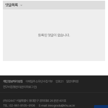
댓글목록
등록된 댓글이 없습니다.
개인정보처리방침
이메일주소무단수집거부
인포21
일반대학원
연구비집행관리(관리자로그인)
(우)02447 서울특별시 동대문구 경희대로 26 본관 401호
TEL :
02-961-9105~9106
E-mail :
innogradu@khu.ac.kr