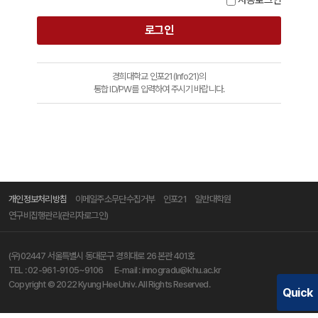
경희대학교 인포21(Info21)의
통합 ID/PW를 입력하여 주시기 바랍니다.
개인정보처리방침
이메일주소무단수집거부
인포21
일반대학원
연구비집행관리(관리자로그인)
(우)02447 서울특별시 동대문구 경희대로 26 본관 401호
TEL :
02-961-9105~9106
E-mail :
innogradu@khu.ac.kr
Copyright © 2022 Kyung Hee Univ. All Rights Reserved.
Quick