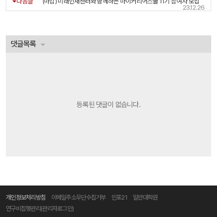
다음글
(마감) 미래인재센터와 함께하는 마이커리어스쿨 11기 참여자 모집
23.12.26
댓글목록
등록된 댓글이 없습니다.
개인정보처리방침
이메일주소무단수집거부
인포21
일반대학원
연구비집행관리(관리자로그인)