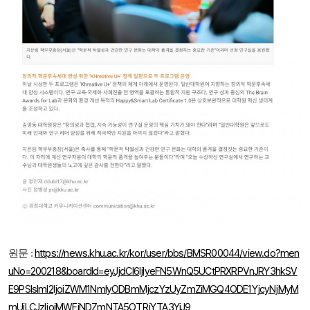
https://news.khu.ac.kr/kor/user/bbs/BMSR00044/view.do?men
원문 :
uNo=200218&boardId=eyJjdCI6IjlyeFN5WnQ5UCtPRXRPVnJRY3hkSV
E9PSIsIml2IjoiZWM1NmIyODBmMjczYzUyZmZiMGQ4ODE1YjcyNjMyM
mUiLCJzIjoiMWFiNDZmNTA5OTRjYTA3YiJ9