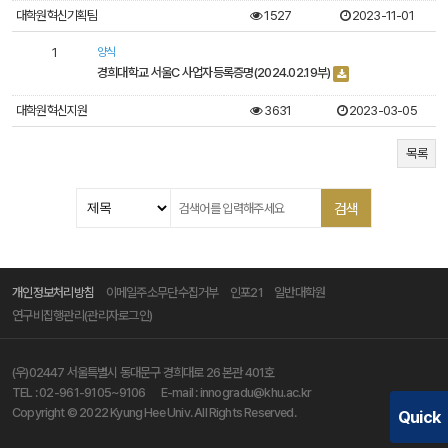
대학원혁신기획팀
1527
2023-11-01
1
양식
경희대학교 서울C 사업자등록증명(2024.02.19부)
대학원혁신지원
3631
2023-03-05
목록
개인정보처리방침
이메일주소무단수집거부
인포21
일반대학원
연구비집행관리(관리자로그인)
(우)02447 서울특별시 동대문구 경희대로 26 본관 401호
TEL :
02-961-9105~9106
E-mail :
innogradu@khu.ac.kr
Copyright © 2022 Kyung Hee Univ. All Rights Reserved.
Quick