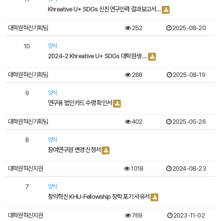
료
실
Khreative U+ SDGs 신진연구인력 결과보고서…
_250901
목
대학원혁신기획팀
252
2025-08-20
록
10
양식
2024-2 Khreative U+ SDGs 대학원생 …
대학원혁신기획팀
288
2025-08-19
9
양식
연구용 법인카드 수령 확인서
대학원혁신기획팀
402
2025-05-26
8
양식
참여연구원 변경 신청서
대학원혁신지원
1018
2024-08-23
7
양식
창의혁신 KHU-Fellowship 장학 포기 사유서
대학원혁신지원
769
2023-11-02