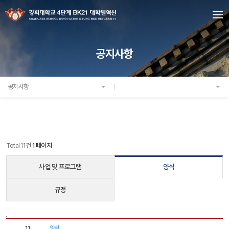
공지사항
공지사항
Total 11건
1 페이지
사업 및 프로그램
양식
규정
구.
자
11
양식