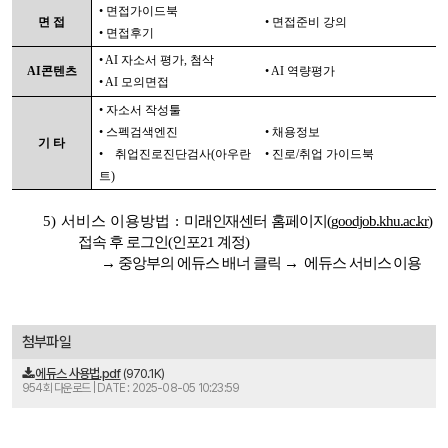
• 면접가이드북
면 접
• 면접준비 강의
• 면접후기
• AI 자소서 평가, 첨삭
AI콘텐츠
• AI 역량평가
• AI 모의면접
• 자소서 작성툴
• 스펙검색엔진
• 채용정보
기 타
• 취업진로진단검사(아우란
• 진로/취업 가이드북
트)
5
) 서비스 이용방법 :
미래인재센터 홈페이지(
goodjob.khu.ac.kr
)
접속 후 로그인(인포21 계정)
→ 중앙부의 에듀스 배너 클릭 → 에듀스 서비스 이용
첨부파일
에듀스 사용법.pdf
(970.1K)
954회 다운로드 | DATE : 2025-08-05 10:23:59