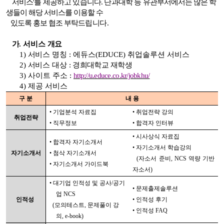
서비스'를 제공하고 있습니다. 단과대학 등 유관
부서에서는 많은 학
생들이 해당 서비스를 이용할 수
있도록 홍보 협조 부탁
드립니다.
가. 서비스 개요
1) 서비스
명칭 : 에듀스(EDUCE) 취업솔루션 서비스
2) 서비스 대상 :
경희대학교 재학생
3) 사이트 주소 :
http://u.educe.co.kr/jobkhu/
4) 제공 서비스
구 분
내 용
• 기업분석 자료집
• 취업전략 강의
취업전략
• 직무정보
• 합격자 인터뷰
• 시사상식 자료집
• 합격자 자기소개서
• 자기소개서 학습강의
자기소개서
• 첨삭 자기소개서
(자소서 준비, NCS 역량 기반
• 자기소개서 가이드북
자소서)
• 대기업 인적성 및 공사/공기
• 문제출제솔루션
업 NCS
인적성
• 인적성 후기
(모의테스트, 문제풀이 강
• 인적성 FAQ
의, e-book)