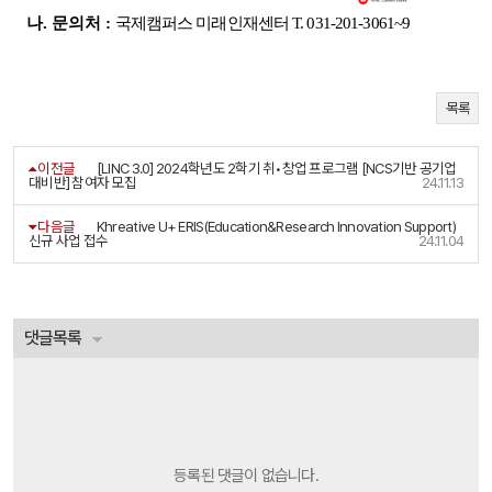
나.
문의처 :
국제캠퍼스 미래인재센터 T. 031-201-3061~9
목록
이전글
[LINC 3.0] 2024학년도 2학기 취•창업 프로그램 [NCS기반 공기업
대비반] 참여자 모집
24.11.13
다음글
Khreative U+ ERIS(Education&Research Innovation Support)
신규 사업 접수
24.11.04
댓글목록
등록된 댓글이 없습니다.