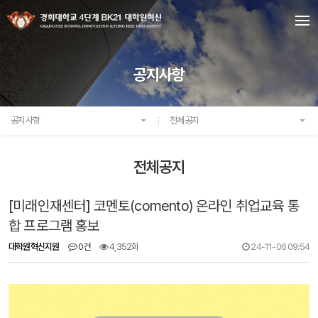
공지사항
공지사항
전체공지
전체공지
[미래인재센터] 코멘토(comento) 온라인 취업교육 통
합 프로그램 홍보
대학원혁신지원
0건
4,352회
24-11-06 09:54