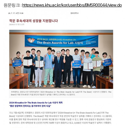
https://news.khu.ac.kr/kor/user/bbs/BMSR00044/view.do
원문링크 :