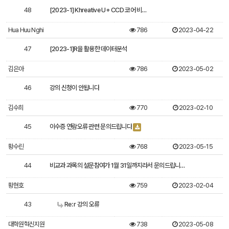
48
[2023-1] Khreative U+ CCD 코어 비…
Hua Huu Nghi
786
2023-04-22
47
[2023-1]R을 활용한 데이터분석
김은아
786
2023-05-02
46
강의 신청이 안됩니다
김수희
770
2023-02-10
45
이수증 연람오류 관련 문의드립니다
황수린
768
2023-05-15
44
비교과 과목의 설문참여가 1월 31일까지라서 문의드립니…
황현호
759
2023-02-04
43
Re: r 강의 오류
대학원혁신지원
738
2023-05-08