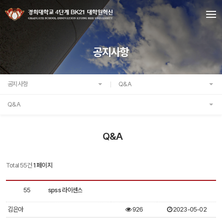
공지사항
공지사항
Q&A
Q&A
Q&A
Total 55건
1 페이지
Q&A
목
55
spss 라이센스
록
김은아
926
2023-05-02