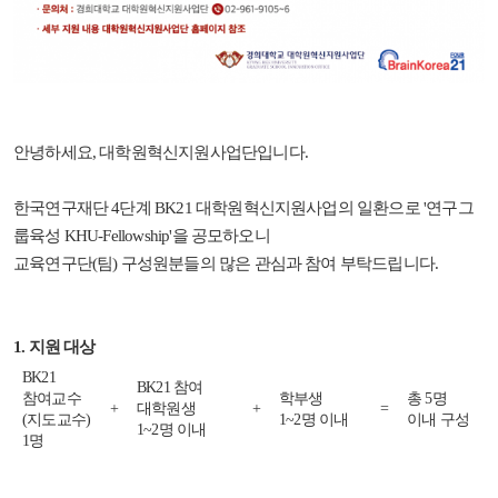
안녕하세요, 대학원혁신지원사업단입니다.
한국연구재단 4단계 BK21 대학원혁신지원사업의 일환으로 '연구그
룹육성 KHU-Fellowship'을 공모하오니
교육연구단(팀) 구성원분들의 많은 관심과 참여 부탁드립니다.
1. 지원 대상
BK21
BK21 참여
참여교수
학부생
총 5명
+
대학원생
+
=
(지도교수)
1~2명 이내
이내 구성
1~2명 이내
1명