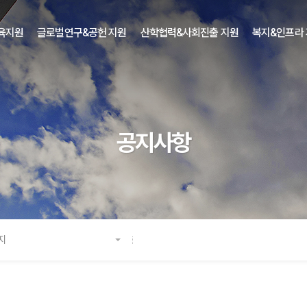
육지원
글로벌연구&공헌 지원
산학협력&사회진출 지원
복지&인프라
공지사항
지