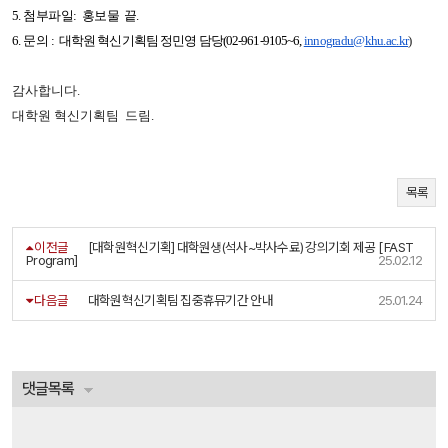
5. 첨부파일: 홍보물 끝.
6. 문의 :
대학원 혁신기획팀 정민영 담당(02-961-9105~6,
innogradu@
khu.ac.kr
)
감사합니다.
대학원 혁신기획팀 드림.
목록
이전글
[대학원혁신기획] 대학원생(석사~박사수료) 강의기회 제공 [ FAST
Program]
25.02.12
다음글
대학원혁신기획팀 집중휴뮤기간 안내
25.01.24
댓글목록