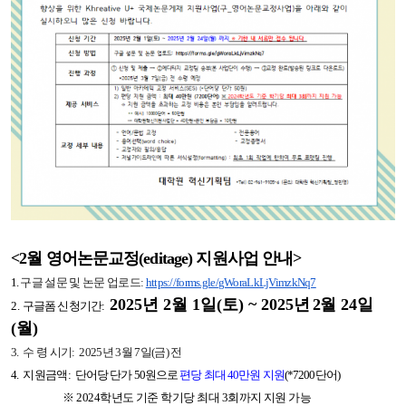
<2
월
영어
논문
교정
(editage) 지원사업 안내>
1.
구글 설문 및
논문
업로드
:
https://forms.gle/
gWoraLkLjVimzkNq7
2025년 2월 1일(토) ~
2025
년 2
월 24일
2.
구글폼 신청기간
:
(월)
3. 수 령 시기:
2025년 3월 7일(금) 전
4. 지원금액:
단어당 단가 50원으로
편당 최대 40만원 지원
(*7200단어)
※
2024
학년도 기준 학기당 최대 3
회까지 지원 가능