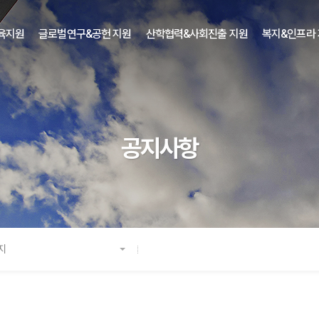
육지원
글로벌연구&공헌 지원
산학협력&사회진출 지원
복지&인프라
공지사항
지