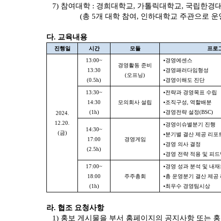
7) 참여대학 :
경희대학교, 가톨릭대학교, 국립한경대
(총 5개 대학 참여, 인하대학교 주관으로 운
다. 교육내용
진행일
시간
모듈
프로
13:00~
•경영에센스
경영활동 준비
13:30
•경영패러다임형성
(오프닝)
(0.5h)
•경영이해도 진단
13:30~
•전략과 경영목표 수립
14:30
모의회사 설립
•조직구성, 역할배분
(1h)
•경영전략 설정(BSC)
2024.
12.20.
•경영이슈별분기 진행
14:30~
(금)
•분기별 결산 제공 리포
17:00
경영게임
•경영 의사 결정
(2.5h)
•경영 전략 적용 및 피
17:00~
•경영 성과 분석 및 내
18:00
주주총회
•총 운영분기 결산 제공
(1h)
•최우수 경영팀시상
라. 협조 요청사항
1) 홍보 게시물을 부서 홈페이지의 공지사항 또는 홍