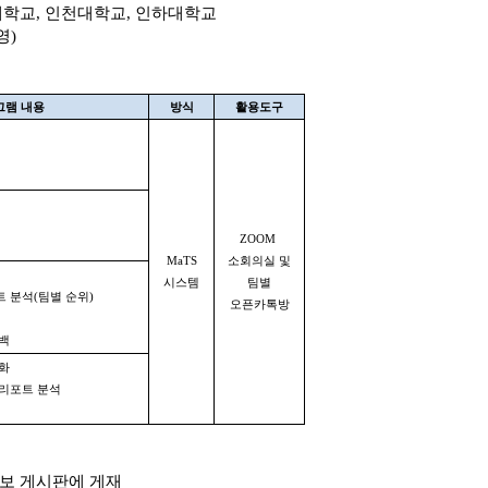
학교, 인천대학교, 인하대학교
영)
그램 내용
방식
활용도구
ZOOM
MaTS
소회의실 및
시스템
팀별
트 분석(팀별 순위)
오픈카톡방
드백
재화
 리포트 분석
보 게시판에 게재