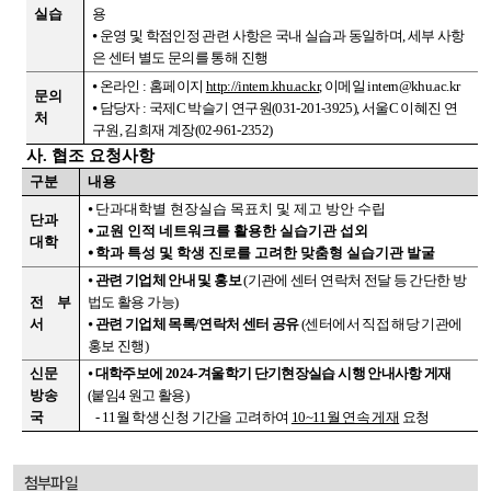
실습
용
⦁ 운영 및 학점인정 관련 사항은 국내 실습과 동일하며, 세부 사항
은 센터 별도 문의를 통해 진행
⦁ 온라인 : 홈페이지
http://intern.khu.ac.kr
, 이메일 intern@khu.ac.kr
문의
⦁ 담당자 : 국제C 박슬기 연구원(031-201-3925), 서울C 이혜진 연
처
구원, 김희재 계장(02-961-2352)
사. 협조 요청사항
구분
내용
⦁
단과대학별 현장실습 목표치 및 제고 방안 수립
단과
⦁
교원 인적 네트워크를 활용한 실습기관 섭외
대학
⦁
학과 특성 및 학생 진로를 고려한 맞춤형 실습기관 발굴
⦁
관련 기업체 안내 및 홍보
(기관에 센터 연락처 전달 등 간단한 방
전 부
법도 활용 가능)
서
⦁
관련 기업체 목록/연락처 센터 공유
(센터에서 직접 해당 기관에
홍보 진행)
신문
⦁
대학주보에 2024-겨울학기 단기현장실습 시행 안내사항 게재
방송
(붙임4 원고 활용)
국
- 11월 학생 신청 기간을 고려하여
10~11월 연속 게재
요청
첨부파일