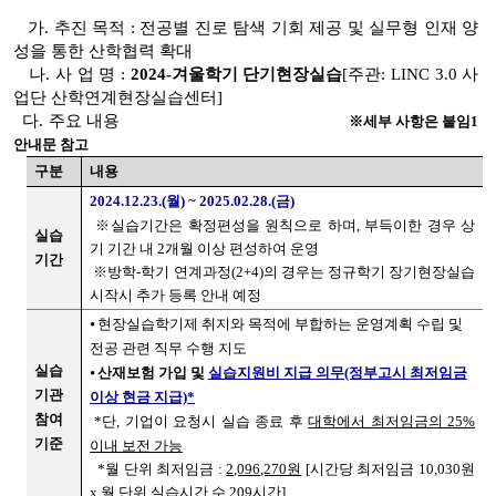
가. 추진 목적 : 전공별 진로 탐색 기회 제공 및 실무형 인재 양
성을 통한 산학협력 확대
나. 사 업 명 :
2024-겨울학기 단기현장실습
[주관: LINC 3.0 사
업단 산학연계현장실습센터]
다. 주요 내용
※세부 사항은 붙임1
안내문 참고
구분
내용
2024.12.23.(월) ~ 2025.02.28.(금)
※실습기간은 확정편성을 원칙으로 하며, 부득이한 경우 상
실습
기 기간 내 2개월 이상 편성하여 운영
기간
※방학-학기 연계과정(2+4)의 경우는 정규학기 장기현장실습
시작시 추가 등록 안내 예정
⦁
현장실습학기제 취지와 목적에 부합하는 운영계획 수립 및
전공 관련 직무 수행 지도
실습
⦁
산재보험 가입 및
실습지원비 지급 의무(정부고시 최저임금
기관
이상 현금 지급)*
참여
*단, 기업이 요청시 실습 종료 후
대학에서 최저임금의 25%
기준
이내 보전 가능
*월 단위 최저임금 :
2,096,270원
[시간당 최저임금 10,030원
x 월 단위 실습시간 수 209시간]