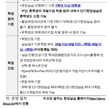
⦁
현장실습 진행학기 기준
3학년 이상 재학생
※단, 휴학생의 계절수업 허용 범위 내에서 단기현장실습은
학생
휴학생도 신청 가능
참여
⦁
졸업예정자(4년제 기준 8학기 재학생) 단기현장실습 참여
기준
불가, 졸업유예자 참여 불가
⦁
유학생은 체류관리지침 허용 범위 내 참여 가능
⦁ 학점인정 기준
-
실습일수 기준 학점 부여 :
20일 이상 40일 미만 – 3학점
,
40일 이
(※각종 휴일 제외)
상 – 6학점
- 실습 진행 전공 기준 학과장(융합전공 지도교수) 심사를 통해 전
공 연관성에 따라 자유선택/전공
학점
선택 중 하나로 인정
인정
- P(pass)/N(Non-Pass) 처리(기관 평가점수 70점 미만시 N 부여될 수
있음)
⦁ 학점 취득 기준
- 재학 중 단기현장실습 최대 9학점, 장기현장실습 최대 12학점,
통산 21학점까지 취득 가능
라. 운영 절차
※모든 절차는 현장실습 홈페이지(
http://intern.
khu.ac.kr
)에서 진행