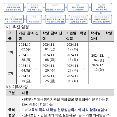
마. 추진 일정
구
기관 참여 신
학생 참여 신
기관별 학생
학과별 학생
분
청
청
선발
심사
2024.10.
2024.11.
2024.11.
~
~
~
02.(수)
01.(금)
12.(화)
1차
2024.10.
2024.11.
2024.11.
2024.12.
~
28.(월)
08.(금)
18.(월)
09.(월)
2024.12.
2024.11.
2024.11.
2024.11.
~
~
~
10.(화)
04.(월)
20.(수)
27.(수)
2차
2024.11.
2024.11.
2024.12.
15.(금)
25.(월)
03.(화)
바. 기타사항
구분
내용
⦁ 단과대학에서 참여기관을 직접 발굴 및 모집하여 운영하는 형
태에 한하여 진행 가능
※교육부 국외 대학생 현장실습학기제 서식 활용(붙임5)
국외
현장
⦁ 산재보험 가입은 예외 적용, 실습지원비는 국가별 최저임금 적