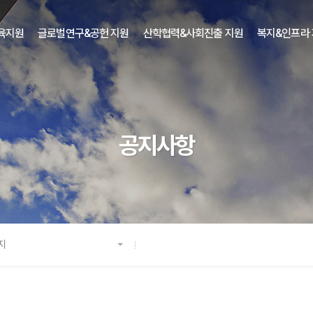
육지원
글로벌연구&공헌 지원
산학협력&사회진출 지원
복지&인프라
공지사항
지