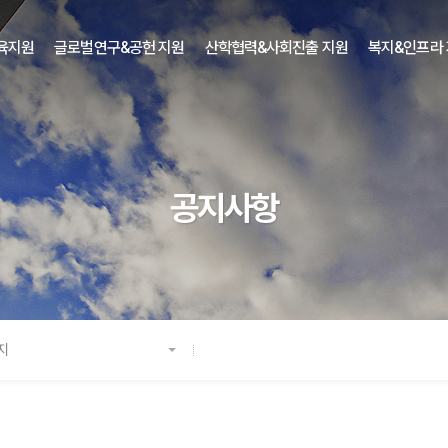
육지원
글로벌연구&공헌 지원
산학협력&사회진출 지원
복지&인프라
공지사항
지