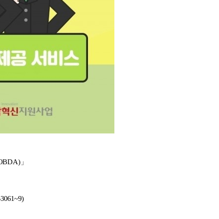
OBDA)
」
61~9)