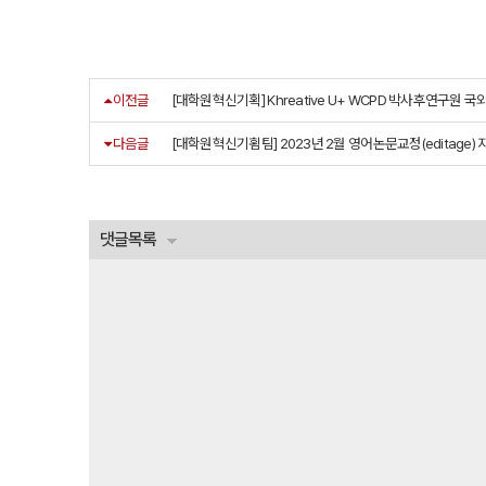
이전글
[대학원혁신기획] Khreative U+ WCPD 박사후연구원 
다음글
[대학원혁신기횜팀] 2023년 2월 영어논문교정(editage)
댓글목록