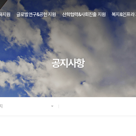
육지원
글로벌연구&공헌 지원
산학협력&사회진출 지원
복지&인프라
공지사항
지