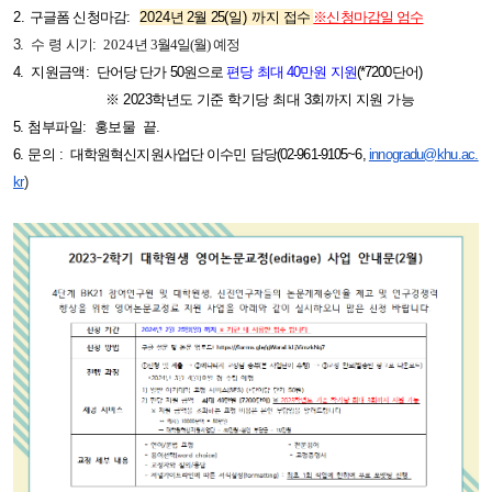
2.
구글폼 신청마감
:
2024
년 2월 25
(일
) 까지
접수
※신청마감일 엄수
3. 수 령 시기:
2024
년 3월4일(월) 예정
4. 지원금액:
단어당 단가 50원으로
편당 최대 40만원 지원
(*7200단어)
※
2023
학년도 기준 학기당 최대 3
회까지 지원 가능
5. 첨부파일: 홍보물 끝.
6. 문의 :
대학원혁신지원사업단 이수민 담당(02-961-9105~6,
innogradu@
khu.ac.
kr
)