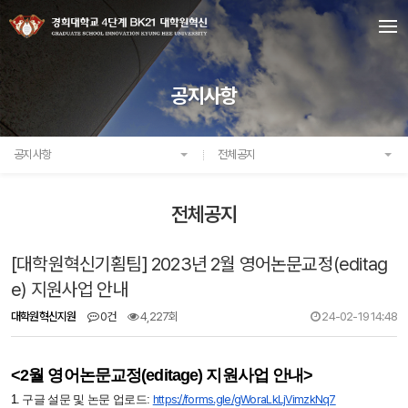
공지사항
공지사항
전체공지
전체공지
[대학원혁신기횜팀] 2023년 2월 영어논문교정(editag
e) 지원사업 안내
대학원혁신지원
0건
4,227회
24-02-19 14:48
<2
월 영어논문교정(editage) 지원사업 안내>
1.
구글 설문 및 논문 업로드
:
https://forms.gle/
gWoraLkLjVimzkNq7