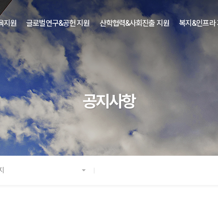
육지원
글로벌연구&공헌 지원
산학협력&사회진출 지원
복지&인프라
공지사항
지