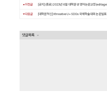
이전글
[공지] (종료) 2023년 6월 대학원생 영어논문교정(editage
다음글
[대학원혁신] Khreative U+ SDGs 국제학술대회 논문발
댓글목록