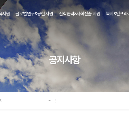
육지원
글로벌연구&공헌 지원
산학협력&사회진출 지원
복지&인프라
공지사항
지