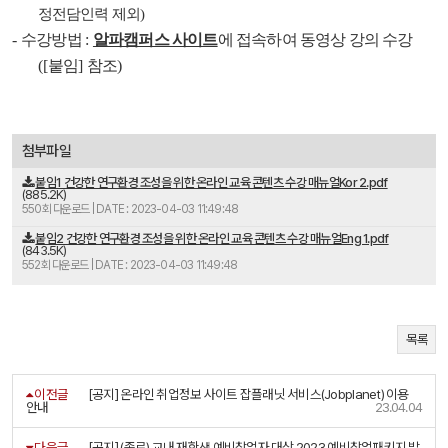
정전담인력 제외
)
-
수강방법
:
알파캠퍼스 사이트
에 접속하여 동영상 강의 수강
([
붙임
]
참조
)
첨부파일
붙임1 건강한 연구환경 조성을 위한 온라인 교육 콘텐츠 수강 매뉴얼Kor 2.pdf
(885.2K)
550회 다운로드 | DATE : 2023-04-03 11:49:48
붙임2 건강한 연구환경 조성을 위한 온라인 교육 콘텐츠 수강 매뉴얼Eng 1.pdf
(843.5K)
552회 다운로드 | DATE : 2023-04-03 11:49:48
목록
이전글
[공지] 온라인 취업정보 사이트 잡플래닛 서비스(Jobplanet) 이용
안내
23.04.04
다음글
[공지] (종료) 교내 재학생 예비창업자 대상 2023 예비창업패키지 발