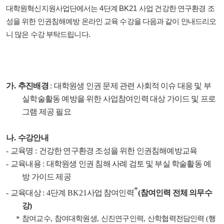
대학원혁신지원사업단에서는
4
단계
BK21
사업 건강한 연구환경 조
성을 위한 인권침해예방 온라인 교육 수강을 다음과 같이 안내드리오
니 많은 수강 부탁드립니다
.
가.
추진배경
:
대학원생 인권 문제 관련 사회적 이슈 대응 및 부
실학술활동 예방을 위한 사업참여인력 대상 가이드 및 프로
그램 제공 필요
나.
수강안내
-
교육명
:
건강한 연구환경 조성을 위한 인권침해예방교육
-
교육내용
:
대학원생 인권 침해 사례 검토 및 부실 학술활동 예
방 가이드 제공
*
-
교육대상
: 4
단계
BK21
사업 참여인력
(
참여인력 전체 의무수
강
)
*
참여교수
,
참여대학원생
,
신진연구인력
,
산학협력전담인력
(
행