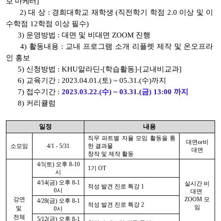
보 마케터]
2) 대 상 : 경희대학교 재학생
(직전학기 학점 2.0 이상 및 이
수학점 12학점 이상 필수)
3) 운영방법 : 대면 및 비대면 ZOOM 진행
4) 활동내용 : 교내 프로그램 소개 리플렛 제작 및 온오프라
인 홍보
5) 신청방법 : KHU알라딘-[학습활동]-[교내비교과]
6) 교육기간 : 2023.04.01.(토) ~ 05.31.(수)까지
7) 접수기간 :
2023.03.22.(수) ~ 03.31.(금) 13:00 까지
8) 커리큘럼
일정
내용
직무 파트별 자율 모임 활동을 통
대면or비
소모임
4/1 - 5/31
한 결과물
대면
창작 및 제작 활동
4/1(토) 오후 8-10
1기 OT
시
4/14(금) 오후 8-1
실시간 비
적성 발견 진로 특강 1
0시
대면
강연
ZOOM 모
4/28(금) 오후 8-1
적성 발견 진로 특강 2
임
및
0시
전체
5/12(금) 오후 8-1