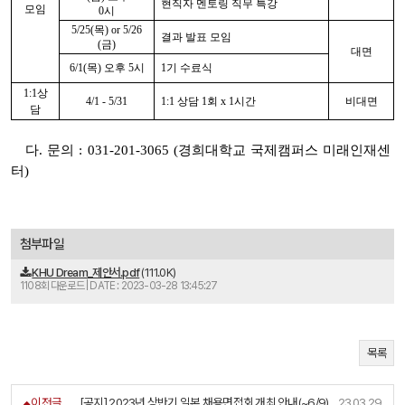
현직자 멘토링 직무 특강
모임
0시
5/25(목) or 5/26
결과 발표 모임
(금)
대면
6/1(목) 오후 5시
1기 수료식
1:1상
4/1 - 5/31
1:1 상담 1회 x 1시간
비대면
담
다.
문의 : 031-201-3065 (경희대학교 국제캠퍼스 미래인재센
터)
첨부파일
KHU Dream_제안서.pdf
(111.0K)
1108회 다운로드 | DATE : 2023-03-28 13:45:27
목록
이전글
[공지] 2023년 상반기 일본 채용면접회 개최 안내(~6/9)
23.03.29