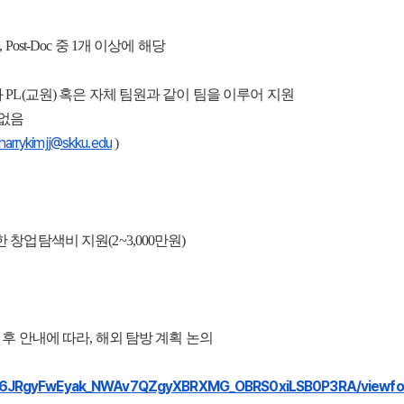
st-Doc 중 1개 이상에 해당
PL(교원) 혹은 자체 팀원과 같이 팀을 이루어 지원
 없음
harrykimjj@skku.edu
)
창업탐색비 지원(2~3,000만원)
 후 안내에 따라, 해외 탐방 계획 논의
f6JRgyFwEyak_
NWAv7QZgyXBRXMG_
OBRS0xiLSB0P3RA/viewf