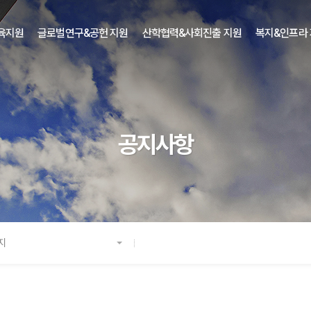
육지원
글로벌연구&공헌 지원
산학협력&사회진출 지원
복지&인프라
공지사항
지