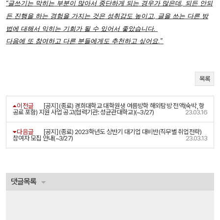
“
글쓰기는
막히는
부분이
많아서
중단하게
되는
경우가
많은데
,
되든
안되
든
진행을
하는
경험을
가지는
것은
성취감도
높이고
,
글을
쓰는
다른
방
법에
대해서
익히는
기회가
될
수
있어서
좋았습니다
.
다음에
또
참여하고
다른
분들에게도
추천하고
싶어요
.”
목록
이전글
[공지] (종료) 경희대학교 대학원생 여름방학 해외탐방 전액(숙박, 항
공료 포함) 지원 사업 공고(협력기관: 성균관대학교)(~3/27)
23.03.16
다음글
[공지] (종료) 2023학년도 상반기 대기업 대비반(직무별 취업전략)
참여자 모집 안내(~3/27)
23.03.13
댓글목록