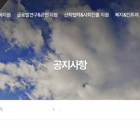
육지원
글로벌연구&공헌 지원
산학협력&사회진출 지원
복지&인프라
공지사항
지