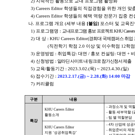
2)
지속적인 활동으로 교내 프로그램 활성화
3) Careers Editor 학생들의 직접경험을 위한 개인
4) Careers Editor 학생들의 혜택 역량 전문가 집중 
나. 프로그램 개요 (세부 내용
[붙임]
포스터 및 교육진
1)
프로그램명 :
교내프로그램 홍보 프로젝트 KHU Careers 
2) 대 상 :
KHU Careers Editor
(경희대 국제캠퍼스 취업 
(직전학기 학점 2.0 이상 및 이수학점 12학점 
3) 운영방법 :
취업특강: 대면 / 홍보 컨설팅: 대면 + 
4) 신청방법 :
알라딘 사이트 내 링크로 참가신청서 제출
5) 교육/활동기간 : 2023.3.02.(목) ~ 2023.4.30.(일)
6) 접수기간 :
2023.2.17.(금) ~ 2.28.(화) 14:00 마감
7) 커리큘럼
구분
내용
- 과정소개 및 역
KHU Careers Editor
- 활동 세부역할 
활동소개
- 팀 별 역할분담
특강
- 4차 산업에 성공
KHU Careers Editor
- 취업준비의 재
지원 ‘성공취업특강’