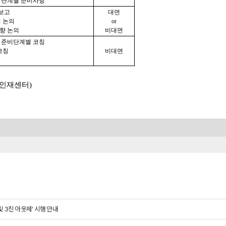
한 단계별 준비사항
 보고
대면
성 논의
or
향 논의
비대면
한 준비단계별 코칭
코칭
비대면
미래인재센터)
및 3진 아웃제' 시행 안내