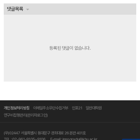
댓글목록
등록된 댓글이 없습니다.
개인정보처리방침
이메일주소무단수집거부
인포21
일반대학원
연구비집행관리(관리자로그인)
(우)02447 서울특별시 동대문구 경희대로 26 본관 401호
TEL :
02-961-9105~9106
E-mail :
innogradu@khu.ac.kr