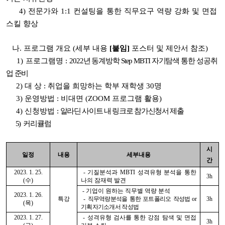
4) 전문가와 1:1 컨설팅을 통한 직무요구 역량 강화 및 면접
스킬 향상
나. 프로그램 개요 (세부 내용
[붙임]
포스터 및 제안서 참조)
1)
프로그램명 :
2022년 동계방학 Step MBTI 자기탐색 통한 성공취
업 준비
2) 대 상 :
취업을 희망하는 학부 재학생 30명
3) 운영방법 :
비대면 (ZOOM 프로그램 활용)
4) 신청방법 :
알라딘 사이트 내 링크로 참가신청서 제출
5) 커리큘럼
시
일정
내용
세부내용
간
2023. 1. 25.
- 기질분석과 MBTI 성격유형 분석을 통한
3h
(수)
나의 잠재력 발견
- 기업이 원하는 직무별 역량 분석
2023. 1. 26.
특강
-
직무역량분석을 통한 포트폴리오 작성법 or
3h
(목)
기획자기소개서 작성법
2023. 1. 27.
- 성격유형 검사를 통한 강점 탐색 및 면접
3h