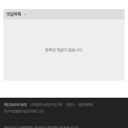
댓글목록
등록된 댓글이 없습니다.
개인정보처리방침
이메일주소무단수집거부
인포21
일반대학원
연구비집행관리(관리자로그인)
(우)02447 서울특별시 동대문구 경희대로 26 본관 401호