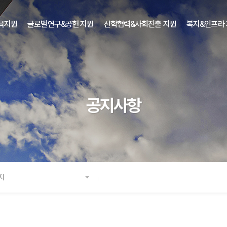
육지원
글로벌연구&공헌 지원
산학협력&사회진출 지원
복지&인프라
공지사항
지