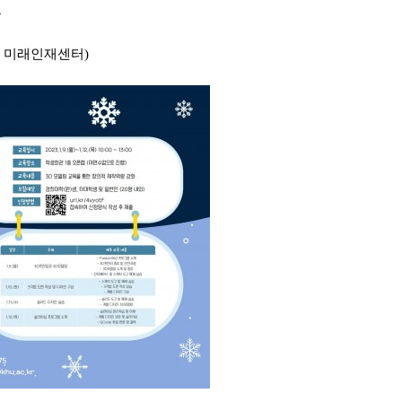
출
퍼스 미래인재센터)