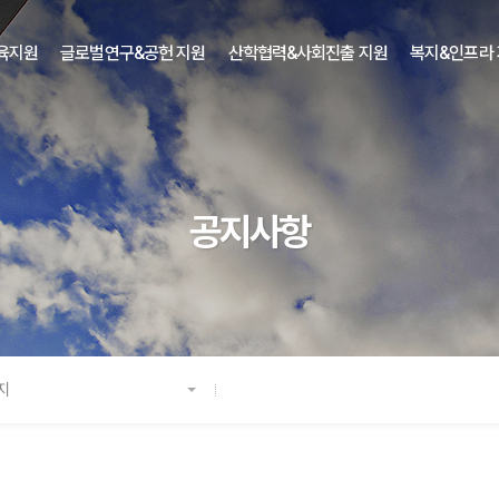
육지원
글로벌연구&공헌 지원
산학협력&사회진출 지원
복지&인프라
공지사항
지