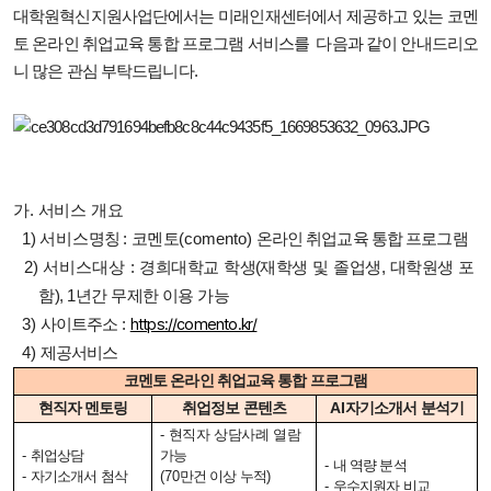
대학원혁신지원사업단에서는 미래인재센터에서 제공하고 있는
코멘
토 온라인 취업교육 통합 프로그램 서비스를
다음과 같이 안내드리오
니 많은 관심 부탁드립니다.
가
.
서비스 개요
1)
서비스
명칭
:
코멘토
(comento)
온라인 취업교육 통합 프로그램
2)
서비스대상
:
경희대학교 학생
(
재학생 및 졸업생
,
대학원생 포
함
), 1
년간 무제한 이용 가능
https://comento.kr/
3)
사이트주소
:
4)
제공서비스
코멘토 온라인 취업교육 통합 프로그램
현직자 멘토링
취업정보 콘텐츠
AI
자기소개서 분석기
-
현직자 상담사례 열람
-
취업상담
가능
-
내 역량 분석
-
자기소개서 첨삭
(70
만건 이상 누적
)
-
우수지원자 비교