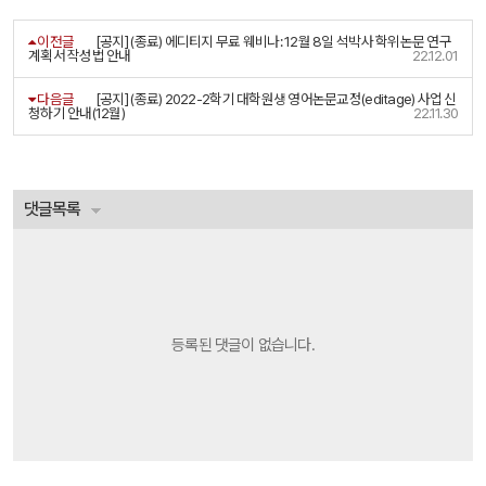
이전글
[공지] (종료) 에디티지 무료 웨비나: 12월 8일 석박사 학위논문 연구
계획서 작성법 안내
22.12.01
다음글
[공지] (종료) 2022-2학기 대학원생 영어논문교정(editage) 사업 신
청하기 안내(12월)
22.11.30
댓글목록
등록된 댓글이 없습니다.