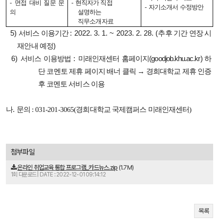
-
면접 대비 질문 문
-
현직자가 직접
-
자기소개서 수정방안
의
설명하는
직무소개자료
5)
서비스 이용기간
:
2022. 3. 1. ~ 2023. 2. 28.
(
추후 기간 연장 시
재안내 예정
)
6)
서비스 이용방법
:
미래인재센터 홈페이지
(goodjob.khu.ac.kr)
하
단 코멘토 제휴 페이지 배너 클릭
→
경희대학교 제휴 인증
후 코멘토 서비스 이용
나
.
문의 :
031-201-3065(경희대학교 국제캠퍼스 미래인재센터)
첨부파일
온라인 취업교육 통합 프로그램_카드뉴스.zip
(1.7M)
1회 다운로드 | DATE : 2022-12-01 09:14:12
목록