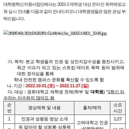
대학원혁신지원사업단에서는
2022-2 재학생 대상 온라인 폭력예방교
육 실시 안내
를
다음과 같이 안내드리오니 대학원생들은 많은 관심 부
탁드립니다.
가. 목적: 본교 학생들의 인권 및 성인지감수성을 증진시키고,
최근 이슈가 되고 있는 스토킹·데이트 폭력 등의 범죄에
대한 경각심을 통해
학내 안전한 캠퍼스 문화를 확산할 수 있도록 함
나. 기간 :
2022.10.01.(토) ~ 2022.11.27.(일)
다. 대상 : 경희대학교 재학생 전체(학부 및
대학원
)
*
1학기 이
수자는 이수하지 않아도 됨
순
소요
영상제목 및 내용
출처/제작
번
시간
1
인권과 성평등 영상 소개
1:27
고려대학교 인권
꼭 알아야 할 성희롱·성폭력
·성평등센터