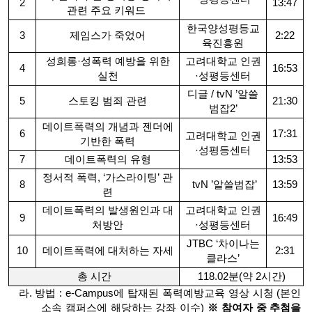
2
13:47
관련 주요 키워드
한국양성평등교
3
제임스가 죽었어
2:22
육진흥원
성희롱·성폭력 예방을 위한
고려대학교 인권
4
16:53
실천
·성평등센터
디글 / tvN ’알쓸
5
스토킹 범죄 관련
21:30
범잡2’
데이트폭력의 개념과 젠더에
6
17:31
고려대학교 인권
기반한 폭력
·성평등센터
7
데이트폭력의 유형
13:53
정서적 폭력, ‘가스라이팅’ 관
8
tvN ’알쓸범잡’
13:59
련
데이트폭력의 발생원인과 대
고려대학교 인권
9
16:49
처방안
·성평등센터
JTBC ‘차이나는
10
데이트폭력에 대처하는 자세
2:31
클라스’
총 시간
118.02분(약 2시간)
라. 방법 : e-Campus에 탑재된 폭력예방교육 영상 시청 (본인
소속 캠퍼스에 해당하는 강좌 이수)
※ 참여자 중 추첨을