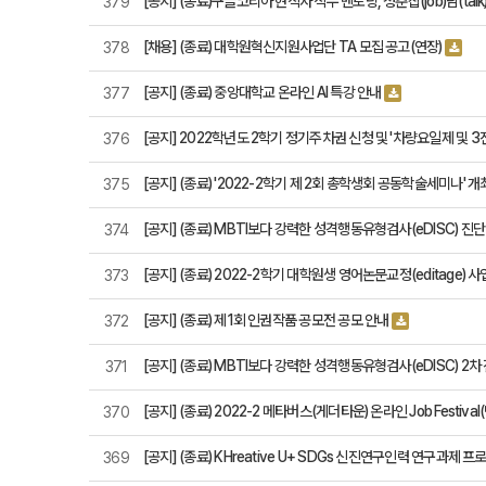
[공지] (종료)구글코리아 현직자 직무 멘토링, 청춘잡(job)담(talk
379
[채용] (종료) 대학원혁신지원사업단 TA 모집 공고(연장)
378
[공지] (종료) 중앙대학교 온라인 AI 특강 안내
377
[공지] 2022학년도 2학기 정기주차권 신청 및 '차량요일제 및 3
376
[공지] (종료) '2022-2학기 제 2회 총학생회 공동학술세미나' 개
375
[공지] (종료) MBTI보다 강력한 성격행동유형검사(eDISC) 
374
[공지] (종료) 2022-2학기 대학원생 영어논문교정(editage) 
373
[공지] (종료) 제1회 인권작품 공모전 공모 안내
372
[공지] (종료) MBTI보다 강력한 성격행동유형검사(eDISC) 2
371
[공지] (종료) 2022-2 메타버스(게더타운) 온라인 Job Festiva
370
[공지] (종료) KHreative U+ SDGs 신진연구인력 연구과제 
369