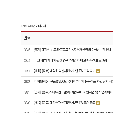
Total 410건
2 페이지
번호
[공지] 대학원 비교과 프로그램 <지식재산권의 이해> 수강 안내
385
[비교과] 하계 대학원생 연구역량강화 비교과 주간 프로그램
384
[채용] (종료) 대학원혁신지원사업단 TA 모집 공고
383
[대학원혁신] (종료) SDGs 국제학술대회 논문발표 지원 장학 사
382
[공지] (종료)스타트업이 알아야 할 R&D 지원사업 및 사업계획
381
[채용] (종료) 대학원혁신지원사업단 TA 모집 공고
380