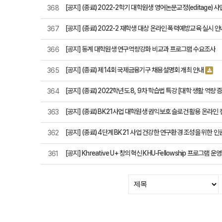
[공지] (종료) 2022-2학기 대학원생 영어논문교정(editage) 
368
[공지] (종료) 2022-2 재학생 대상 온라인 폭력예방교육 실시 안
367
[공지] 동계 대학원생 연구역량강화 비교과 프로그램 수요조사
366
[공지] (종료) 제14회 국제금융기구 채용설명회 개최 안내
365
[공지] (종료) 2022학년도 8, 9차 학습법 특강 [대학 생활 역량
364
[공지] (종료) BK21사업 대학원생 권익보호 슬로건 활용 온라인
363
[공지] (종료) 4단계 BK21 사업 건강한 연구환경 조성을 위한
362
[공지] Khreative U+ 창의혁신 KHU-Fellowship 프로그램 운영
361
처음
다음
맨끝