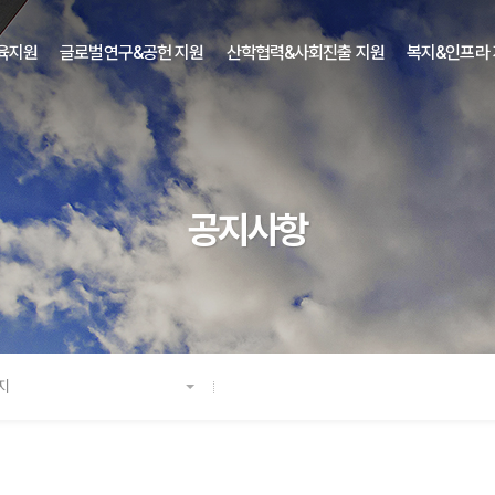
육지원
글로벌연구&공헌 지원
산학협력&사회진출 지원
복지&인프라
공지사항
지